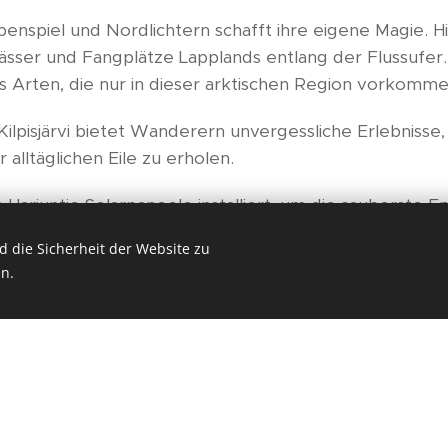
enspiel und Nordlichtern schafft ihre eigene Magie. Hi
sser und Fangplätze Lapplands entlang der Flussufer.
s Arten, die nur in dieser arktischen Region vorkomme
 Kilpisjärvi bietet Wanderern unvergessliche Erlebniss
r alltäglichen Eile zu erholen.
 Harjuntie Solarpaneele installiert, um die sauberste 
en. Auf diese Weise tragen wir unseren Teil zur Veran
 die Sicherheit der Website zu
r bei.
n.
ergessliche Erlebnisse für Einzelreisende und kleine G
 an. Lassen Sie uns auf eine Schlitten-Safari zum Halti
ärvi-See oder sogar zum Beobachten und Fotografieren
Weitere Informationen zu den Safaris finden Sie bei
Sai
 willkommen! Die Hundepauschale beträ