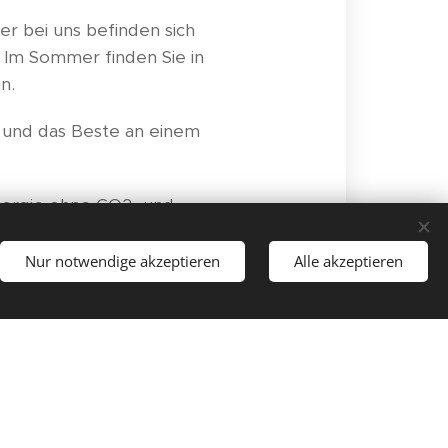
er bei uns befinden sich
 Im Sommer finden Sie in
n.
e, und das Beste an einem
Energie ohne CO2- und
twortung für unsere
Nur notwendige akzeptieren
Alle akzeptieren
ruppen. Wir passen unsere
-Fjell, zu den Grenzen der
 der Nordlichter – ganz
vaara Safaris (linkki).
gt 20€ pro Besuch.