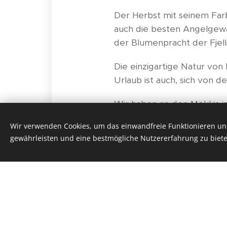
Der Herbst mit seinem Farb
auch die besten Angelgewä
der Blumenpracht der Fjell
Die einzigartige Natur von
Urlaub ist auch, sich von de
Wir haben an den Mökkis in
Partikelemissionen zu nutz
Wir verwenden Cookies, um das einwandfreie Funktionieren und
empfindliche arktische Natu
gewährleisten und eine bestmögliche Nutzererfahrung zu biete
Saivaara Safaris bietet unv
Safaris nach Ihren Wünschen
drei Nationen, zum Saanaj
nach Ihren Vorstellungen. 
Hunde sind bei uns